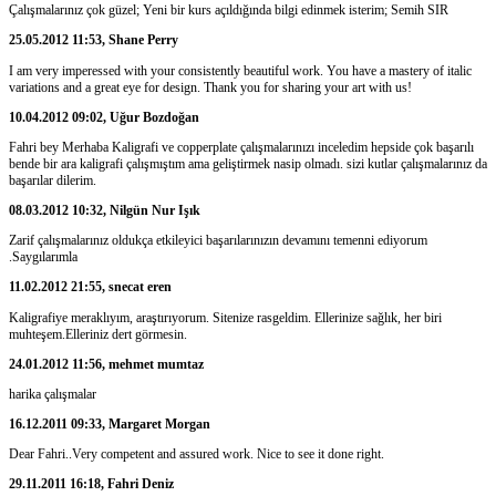
Çalışmalarınız çok güzel; Yeni bir kurs açıldığında bilgi edinmek isterim; Semih SIR
25.05.2012 11:53, Shane Perry
I am very imperessed with your consistently beautiful work. You have a mastery of italic
variations and a great eye for design. Thank you for sharing your art with us!
10.04.2012 09:02, Uğur Bozdoğan
Fahri bey Merhaba Kaligrafi ve copperplate çalışmalarınızı inceledim hepside çok başarılı
bende bir ara kaligrafi çalışmıştım ama geliştirmek nasip olmadı. sizi kutlar çalışmalarınız da
başarılar dilerim.
08.03.2012 10:32, Nilgün Nur Işık
Zarif çalışmalarınız oldukça etkileyici başarılarınızın devamını temenni ediyorum
.Saygılarımla
11.02.2012 21:55, snecat eren
Kaligrafiye meraklıyım, araştırıyorum. Sitenize rasgeldim. Ellerinize sağlık, her biri
muhteşem.Elleriniz dert görmesin.
24.01.2012 11:56, mehmet mumtaz
harika çalışmalar
16.12.2011 09:33, Margaret Morgan
Dear Fahri..Very competent and assured work. Nice to see it done right.
29.11.2011 16:18, Fahri Deniz