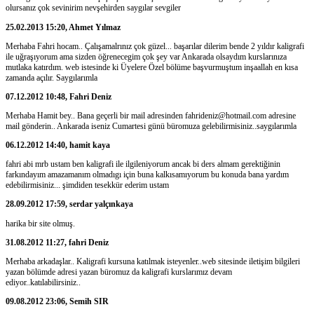
olursanız çok sevinirim nevşehirden saygılar sevgiler
25.02.2013 15:20, Ahmet Yılmaz
Merhaba Fahri hocam.. Çalışamalrınız çok güzel... başarılar dilerim bende 2 yıldır kaligrafi
ile uğraşıyorum ama sizden öğrenecegim çok şey var Ankarada olsaydım kurslarınıza
mutlaka katırdım. web istesinde ki Üyelere Özel bölüme başvurmuştum inşaallah en kısa
zamanda açılır. Saygılarımla
07.12.2012 10:48, Fahri Deniz
Merhaba Hamit bey.. Bana geçerli bir mail adresinden fahrideniz@hotmail.com adresine
mail gönderin.. Ankarada iseniz Cumartesi günü büromuza gelebilirmisiniz..saygılarımla
06.12.2012 14:40, hamit kaya
fahri abi mrb ustam ben kaligrafi ile ilgileniyorum ancak bi ders almam gerektiğinin
farkındayım amazamanım olmadıgı için buna kalkısamıyorum bu konuda bana yardım
edebilirmisiniz... şimdiden tesekkür ederim ustam
28.09.2012 17:59, serdar yalçınkaya
harika bir site olmuş.
31.08.2012 11:27, fahri Deniz
Merhaba arkadaşlar.. Kaligrafi kursuna katılmak isteyenler..web sitesinde iletişim bilgileri
yazan bölümde adresi yazan büromuz da kaligrafi kurslarımız devam
ediyor..katılabilirsiniz..
09.08.2012 23:06, Semih SIR