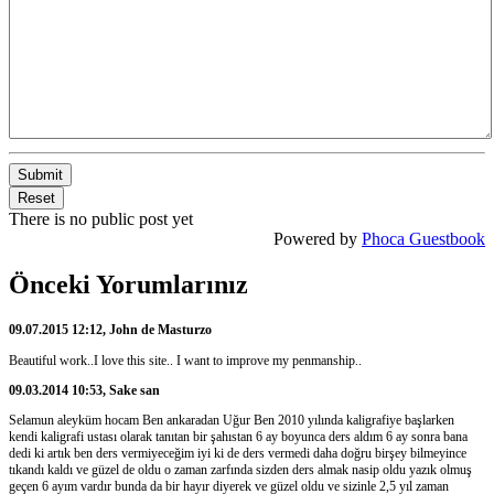
Submit
Reset
There is no public post yet
Powered by
Phoca Guestbook
Önceki Yorumlarınız
09.07.2015 12:12, John de Masturzo
Beautiful work..I love this site.. I want to improve my penmanship..
09.03.2014 10:53, Sake san
Selamun aleyküm hocam Ben ankaradan Uğur Ben 2010 yılında kaligrafiye başlarken
kendi kaligrafi ustası olarak tanıtan bir şahıstan 6 ay boyunca ders aldım 6 ay sonra bana
dedi ki artık ben ders vermiyeceğim iyi ki de ders vermedi daha doğru birşey bilmeyince
tıkandı kaldı ve güzel de oldu o zaman zarfında sizden ders almak nasip oldu yazık olmuş
geçen 6 ayım vardır bunda da bir hayır diyerek ve güzel oldu ve sizinle 2,5 yıl zaman