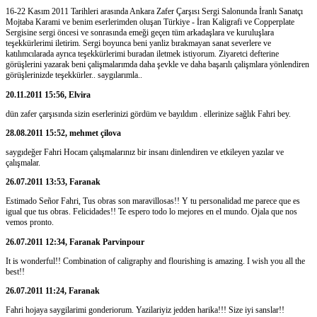
16-22 Kasım 2011 Tarihleri arasında Ankara Zafer Çarşısı Sergi Salonunda İranlı Sanatçı
Mojtaba Karami ve benim eserlerimden oluşan Türkiye - İran Kaligrafi ve Copperplate
Sergisine sergi öncesi ve sonrasında emeği geçen tüm arkadaşlara ve kuruluşlara
teşekkürlerimi iletirim. Sergi boyunca beni yanliz bırakmayan sanat severlere ve
katılımcılarada ayrıca teşekkürlerimi buradan iletmek istiyorum. Ziyaretci defterine
görüşlerini yazarak beni çalişmalarımda daha şevkle ve daha başarılı çalişmlara yönlendiren
görüşlerinizde teşekkürler.. saygılarımla..
20.11.2011 15:56, Elvira
dün zafer çarşısında sizin eserlerinizi gördüm ve bayıldım . ellerinize sağlık Fahri bey.
28.08.2011 15:52, mehmet çilova
saygıdeğer Fahri Hocam çalışmalarınız bir insanı dinlendiren ve etkileyen yazılar ve
çalışmalar.
26.07.2011 13:53, Faranak
Estimado Señor Fahri, Tus obras son maravillosas!! Y tu personalidad me parece que es
igual que tus obras. Felicidades!! Te espero todo lo mejores en el mundo. Ojala que nos
vemos pronto.
26.07.2011 12:34, Faranak Parvinpour
It is wonderful!! Combination of caligraphy and flourishing is amazing. I wish you all the
best!!
26.07.2011 11:24, Faranak
Fahri hojaya saygilarimi gonderiorum. Yazilariyiz jedden harika!!! Size iyi sanslar!!