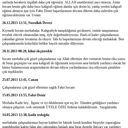
zarfında beraberiz inşallah daha çok öğreniriz. ALLAH emeklerinizi zayi etmesin. Amin
hocam benim gibi daha önce kaligrafi eğitimi alanlar için derim ki; yanlış yerden kaligrafi
eğitimi almayın işin iyisi Fahri Deniz başarılarınızın devamı dilerim daha sizlerden çok
öğreneceklerimiz var. Ustam
26.12.2013 12:51, Nurullah Deveci
Kıymetli hocam merhabalar, Kaligrafiyle tanışıklığımın gecikmesi, sizinle tanışmamıza
tevafuk edecek olmasından imiş, öyle değerlendiriyorum. Hasb-el kader çalışmalarınızı
yakından görme fırsatımız da oluyor. Tabi ki başarılarınızın devam edeceği muhakkak. Ben
çalışmalarınızda kolaylıkla birlikte hayırlı mesailer diliyorum.
20.11.2013 08:20, hilmi ökçüntekle
hocam merhaba çok güzel çalışmalarınız var Allah ellerinize dert vermesin benim rika yazısı
ile biraz geçmişim var ama kaligrafi de öğrenmek istiyorum ama birtürlü yardımcı olacak bir
kimse bulamıyorum araştırmalarım devam ediyor yardımlarınızı rica ediyorum şimdiden
çok teşekkürler.
25.07.2013 12:41, Canan
Çalışmalarınız çok güzel ellerinize saglık Fahri hocam
15.05.2013 13:55, Fahri Deniz
Merhaba Kadir bey.. İlginiz ve iyi dilekleriniz için teş.ler.. Elimden geldiğince yardımcı
olmaya çalışırım..web sitemizde ÜYELE ÖZEL bölüme katılabilirsiniz.. Saygılarımla
14.05.2013 12:38, kadir erdoğdu
merhabalar çalışmalarınıza hayran kaldım bu fakirde kendi kendine birşeyler yapacağına
inandığından kalem falan alıp çalışmalara başladı ama biraz desteğe ihtiyacı var yardımcı