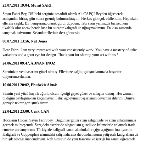
23.07.2011 19:04, Murat SARI
Sayın Fahri Bey, DSİdeki serginizi tesadüfi olarak Ali ÇAPÇI Beyden öğrenerek
açılışından birkaç gün sonra gezmiş bulunmaktayım. Herkes gibi çok etkilendim. Hepinizin
ellerine sağlık. Bir hemşeriniz olarak gurur duydum. Tabi sizin yanınızda bahsetmem
ukalalık olur ancak bende kısa bir süredir kaligrafi ile uğraşmaktayım. En kısa zamanda
tanışmak istiyorum. Selamlar elleriniz dert görmesin.
06.07.2011 13:56, Neil Jones
Dear Fahri..I am very impressed with your consistently work. You have a mastery of italic
variations and a great eye for design. Thank you for sharing your art with us !
24.06.2011 09:47, ADNAN İNÖZ
Siteninizin yeni tasarımı güzel olmuş. Ellerinize sağlık, çalışmalarınızda başarılar
diliyorum.selamlar.
10.06.2011 20:02, Ebubekir Altıok
Sitenin yeni yüzü hayırlı uğurlu olsun. İçeriği gayet güzel ve anlaşılır olmuş. Her zaman
bildiğini paylaşmaktan kaçınmayan Fahri ağbeyimin başarısının devamını dilerim. Dünya
gözüyle tekrar görüşmek üzere..
22.04.2011 23:00, Cenk CAN
Hocaların Hocası Sayın Fahri bey.. Bugun serginizi sizin eşliğinizde ve sizin anlataminizla
gezmek muhteşemdi. Sergideki eserler de olaganüstü güzellikte kelimelerle anlatmak ifade
etmekte zorlanıyorum. Türkiyede kaligrafi sanati alaninda bir çığır açtığınızı inaniyorum.
Kaligrafi ve Copperplate alanındaki çalişmalarınız da bundan sonra yetişecek kaligraflara da
bir ışık olacağı inancındayım. web sitesinin de yeni tasarımı ve içeriği bu sanatı öğrenmek