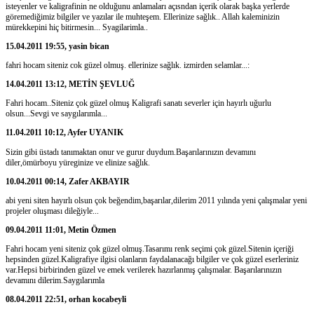
isteyenler ve kaligrafinin ne olduğunu anlamaları açısndan içerik olarak başka yerlerde
göremediğimiz bilgiler ve yazılar ile muhteşem. Ellerinize sağlık.. Allah kaleminizin
mürekkepini hiç bitirmesin... Syagilarimla..
15.04.2011 19:55, yasin bican
fahri hocam siteniz cok güzel olmuş. ellerinize sağlık. izmirden selamlar...:
14.04.2011 13:12, METİN ŞEVLUĞ
Fahri hocam..Siteniz çok güzel olmuş Kaligrafi sanatı severler için hayırlı uğurlu
olsun...Sevgi ve saygılarımla...
11.04.2011 10:12, Ayfer UYANIK
Sizin gibi üstadı tanımaktan onur ve gurur duydum.Başarılarınızın devamını
diler,ömürboyu yüreginize ve elinize sağlık.
10.04.2011 00:14, Zafer AKBAYIR
abi yeni siten hayırlı olsun çok beğendim,başarılar,dilerim 2011 yılında yeni çalışmalar yeni
projeler oluşması dileğiyle...
09.04.2011 11:01, Metin Özmen
Fahri hocam yeni siteniz çok güzel olmuş.Tasarımı renk seçimi çok güzel.Sitenin içeriği
hepsinden güzel.Kaligrafiye ilgisi olanların faydalanacağı bilgiler ve çok güzel eserleriniz
var.Hepsi birbirinden güzel ve emek verilerek hazırlanmış çalışmalar. Başarılarınızın
devamını dilerim.Saygılarımla
08.04.2011 22:51, orhan kocabeyli