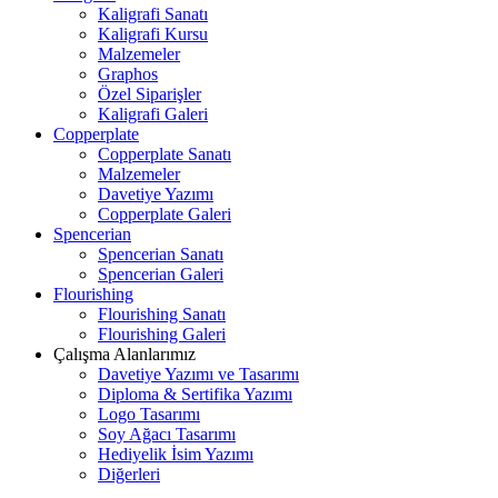
Kaligrafi Sanatı
Kaligrafi Kursu
Malzemeler
Graphos
Özel Siparişler
Kaligrafi Galeri
Copperplate
Copperplate Sanatı
Malzemeler
Davetiye Yazımı
Copperplate Galeri
Spencerian
Spencerian Sanatı
Spencerian Galeri
Flourishing
Flourishing Sanatı
Flourishing Galeri
Çalışma Alanlarımız
Davetiye Yazımı ve Tasarımı
Diploma & Sertifika Yazımı
Logo Tasarımı
Soy Ağacı Tasarımı
Hediyelik İsim Yazımı
Diğerleri